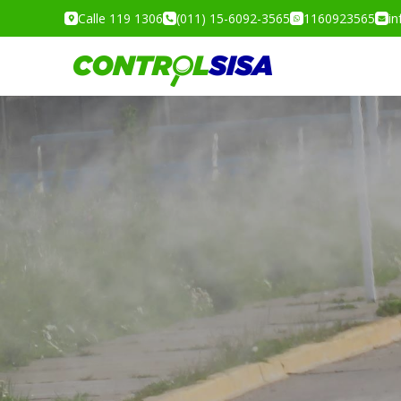
Calle 119 1306
(011) 15-6092-3565
1160923565
in